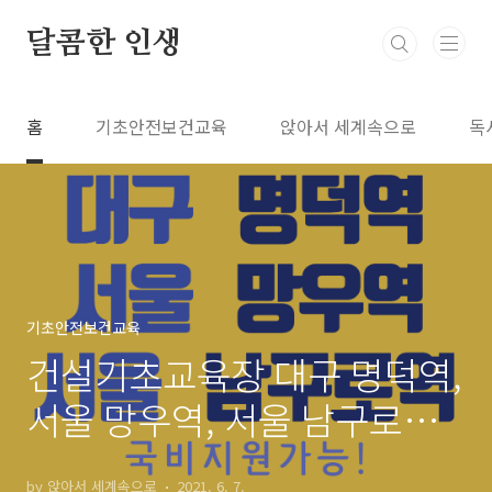
본문 바로가기
달콤한 인생
홈
기초안전보건교육
앉아서 세계속으로
독
기초안전보건교육
건설기초교육장 대구 명덕역,
서울 망우역, 서울 남구로역
에 있습니다.
by 앉아서 세계속으로
2021. 6. 7.