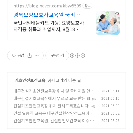
https://blog.naver.com/kbyy5599
광고
경북요양보호사교육원 국비지
원
국민내일배움카드 가능! 요양보호사
자격증 취득과 취업까지, 8월18일
주간반 개강
공감
구독하기
'
기초안전보건교육
' 카테고리의 다른 글
대구건설기초안전교육장 위치 및 국비지원 안내
2021.06.11
대구건설기초교육장에서 무료로 교육 받는 법
2021.06.10
(0)
(0)
건설기초안전교육장 위치 알려드리겠습니다.
2021.06.03
(0)
건설 일용직 교육은 대구건설현장안전교육에서
2021.06.02
받으세요.
건설기초안전교육원, 건설안전보건교육 이수증
2021.05.26
(0)
최우수(S)등급 발급기관(국비지원 진행중)
(0)