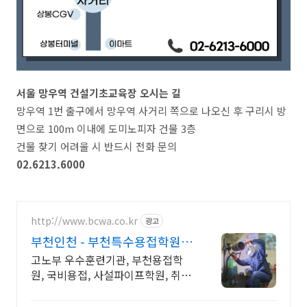
서울 망우역 건설기초교육장 오시는 길
망우역 1번 출구에서 망우역 사거리 쪽으로 나오신 후 구리시 방
면으로 100m 이내에 도미노피자 건물 3층
건물 찾기 어려울 시 반드시 전화 문의
02.6213.6000
http://www.bcwa.co.kr
광고
부천인천 - 부천특수용접학원
최대100%지원
고노부 우수훈련기관, 부천용접학
원, 국비용접, 사설파이프학원, 취업
알선